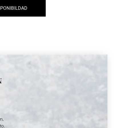
PONIBILDAD
N
n,
to.