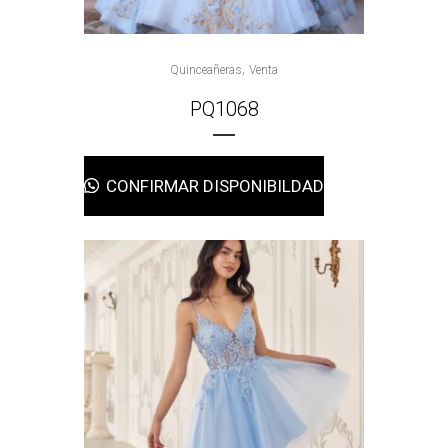
,
Quinceañeras
Venta
PQ1068
CONFIRMAR DISPONIBILDAD