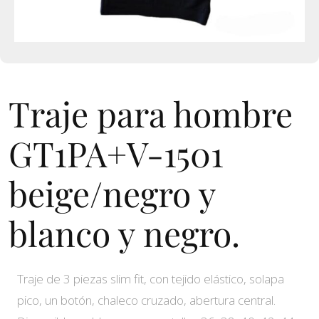
Traje para hombre
GT1PA+V-1501
beige/negro y
blanco y negro.
Traje de 3 piezas slim fit, con tejido elástico, solapa
pico, un botón, chaleco cruzado, abertura central.