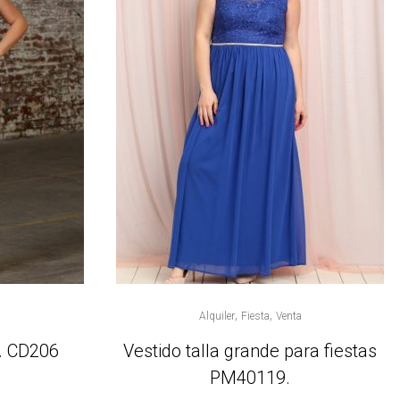
,
,
Alquiler
Fiesta
Venta
f. CD206
Vestido talla grande para fiestas
PM40119.